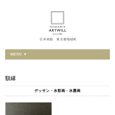
日本画額 東京都瑞穂町
MENU ▼
額縁
デッサン・水彩画・水墨画