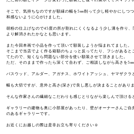
そこで、気持ちなのですが額縁の幅を5㎜削って少し軽やかにしつ
和感ないように心がけました。
胡粉の仕上げなので45度の所が割れにくくなるよう少し溝を作り、
より解消されたかなとも思います。
また今回本画で小品を作って頂いて額装しようか悩まれてました。
そこまで当店でよく作る箱額のちょっと反ってたり、フシがあると
てたので、短くなら問題ない部分を使い額装させて頂きました。
ただ、そのままで作ったら深くて合わず、ご相談しながら高さを5
バスウッド、アルダー、アガチス、ホワイトアッシュ、ヤマザクラ
幅も大切ですが、意外と高さ(深さ)で良し悪しが決まることがあり
そんな作家さんの繊細なこだわりも感じとりながら楽しんで頂ける
ギャラリーの建物も奥に小部屋があったり、壁がオーナーさんご自
のあるギャラリーです。
お近くにお越しの際は是非お立ち寄りください☺️