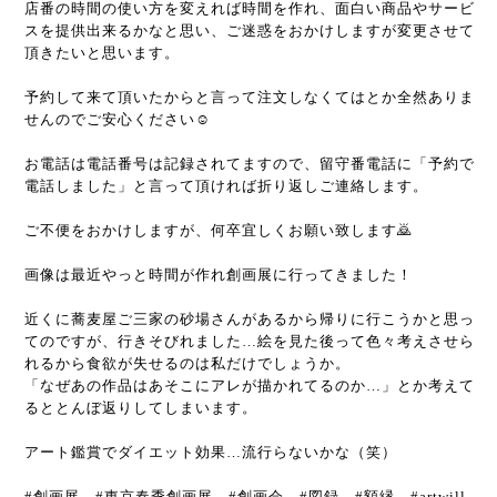
店番の時間の使い方を変えれば時間を作れ、面白い商品やサービ
スを提供出来るかなと思い、ご迷惑をおかけしますが変更させて
頂きたいと思います。
予約して来て頂いたからと言って注文しなくてはとか全然ありま
せんのでご安心ください☺️
お電話は電話番号は記録されてますので、留守番電話に「予約で
電話しました」と言って頂ければ折り返しご連絡します。
ご不便をおかけしますが、何卒宜しくお願い致します🙇
画像は最近やっと時間が作れ創画展に行ってきました！
近くに蕎麦屋ご三家の砂場さんがあるから帰りに行こうかと思っ
てのですが、行きそびれました…絵を見た後って色々考えさせら
れるから食欲が失せるのは私だけでしょうか。
「なぜあの作品はあそこにアレが描かれてるのか…」とか考えて
るととんぼ返りしてしまいます。
アート鑑賞でダイエット効果…流行らないかな（笑）
#創画展 #東京春季創画展 #創画会 #図録 #額縁 #artwill