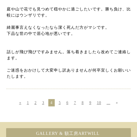
庭や山で花でも見つめて穏やかに過ごしたいです。勝ち負け、比
較にはウンザリです。
綺麗事言えなくなったなら潔く死んだ方がマシです。
下品な世の中で居心地が悪いです。
話しが飛び飛びですみません。落ち着きましたら改めてご連絡し
ます。
ご迷惑をおかけして大変申し訳ありませんが何卒宜しくお願いい
たします。
«
1
2
3
4
5
6
7
8
9
10
...
»
GALLERY & 額工房ARTWILL