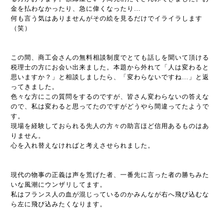
金を払わなかったり、急に偉くなったり…
何も言う気はありませんがその絵を見るだけでイライラします
（笑）
この間、商工会さんの無料相談制度でとても話しを聞いて頂ける
税理士の方にお会い出来ました。本題から外れて「人は変わると
思いますか？」と相談しましたら、「変わらないですね…」と返
ってきました。
色々な方にこの質問をするのですが、皆さん変わらないの答えな
ので、私は変わると思ってたのですがどうやら間違ってたようで
す。
現場を経験しておられる先人の方々の助言ほど信用あるものはあ
りません。
心を入れ替えなければと考えさせられました。
現代の物事の正義は声を荒げた者、一番先に言った者の勝ちみた
いな風潮にウンザリしてます。
私はフランス人の血が混じっているのかみんなが右へ飛び込むな
ら左に飛び込みたくなります。