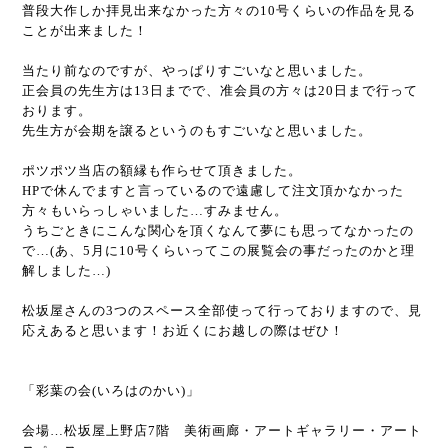
普段大作しか拝見出来なかった方々の10号くらいの作品を見る
ことが出来ました！
当たり前なのですが、やっぱりすごいなと思いました。
正会員の先生方は13日までで、准会員の方々は20日まで行って
おります。
先生方が会期を譲るというのもすごいなと思いました。
ポツポツ当店の額縁も作らせて頂きました。
HPで休んでますと言っているので遠慮して注文頂かなかった
方々もいらっしゃいました…すみません。
うちごときにこんな関心を頂くなんて夢にも思ってなかったの
で…(あ、5月に10号くらいってこの展覧会の事だったのかと理
解しました…)
松坂屋さんの3つのスペース全部使って行っておりますので、見
応えあると思います！お近くにお越しの際はぜひ！
「彩葉の会(いろはのかい)」
会場…松坂屋上野店7階 美術画廊・アートギャラリー・アート