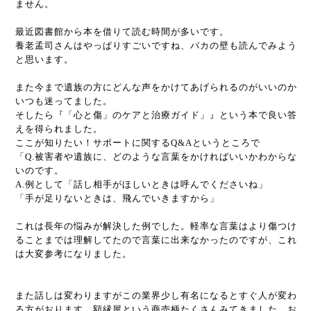
ません。
最近図書館から本を借りて読む時間が多いです。
養老孟司さんはやっぱりすごいですね、バカの壁も読んでみよう
と思います。
また今まで遺族の方にどんな声をかけてあげられるのがいいのか
いつも迷ってました。
そしたら『「心と傷」のケアと治療ガイド」』という本で良い答
えを得られました。
ここが知りたい！サポートに関するQ&Aというところで
「Q.被害者や遺族に、どのような言葉をかければいいかわからな
いのです。
A.例として「話し相手がほしいときは呼んでくださいね」
「手が足りないときは、飛んでいきますから」
これは長年の悩みが解決した例でした。軽率な言葉はより傷つけ
ることまでは理解してたので言葉に出来なかったのですが、これ
は大変参考になりました。
また話しは変わりますがこの業界少し有名になるとすぐ人が変わ
る方がおります。額縁屋という商売柄たくさんみてきました。お