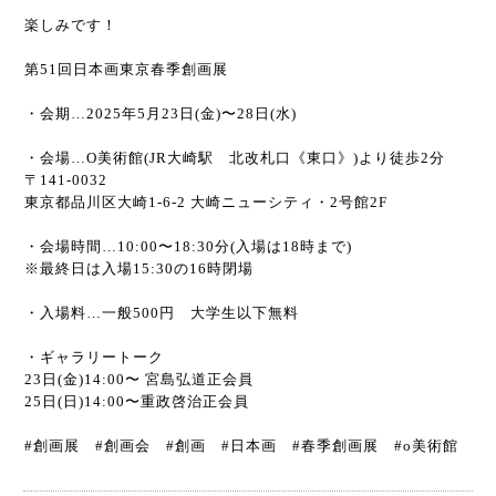
楽しみです！
第51回日本画東京春季創画展
・会期…2025年5月23日(金)〜28日(水)
・会場…O美術館(JR大崎駅 北改札口《東口》)より徒歩2分
〒141-0032
東京都品川区大崎1-6-2 大崎ニューシティ・2号館2F
・会場時間…10:00〜18:30分(入場は18時まで)
※最終日は入場15:30の16時閉場
・入場料…一般500円 大学生以下無料
・ギャラリートーク
23日(金)14:00〜 宮島弘道正会員
25日(日)14:00〜重政啓治正会員
#創画展 #創画会 #創画 #日本画 #春季創画展 #o美術館